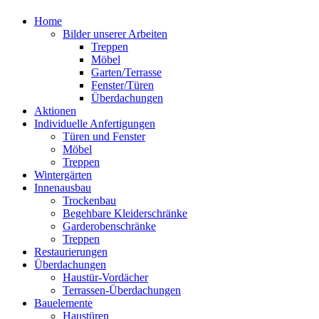
Home
Bilder unserer Arbeiten
Treppen
Möbel
Garten/Terrasse
Fenster/Türen
Überdachungen
Aktionen
Individuelle Anfertigungen
Türen und Fenster
Möbel
Treppen
Wintergärten
Innenausbau
Trockenbau
Begehbare Kleiderschränke
Garderobenschränke
Treppen
Restaurierungen
Überdachungen
Haustür-Vordächer
Terrassen-Überdachungen
Bauelemente
Haustüren