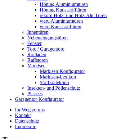
Höning Aluminiumtüren
Höning Kunststofftüren
rekord Holz- und Holz-Alu-Türen
weru Aluminiumtüren
weru Kunststofftüren
Innentüren
Nebeneingangstüren
Fenster
Tore / Garagentore
Rollläden
Raffstoren
Markisen
Markisen-Konfigurator
Markisen-Lexikon
Stoffkollektion
Insekten- und Pollenschutz
Plissees
Garagentor-Konfigurator
Ihr Weg zu uns
Kontakt
Datenschutz
Impressum