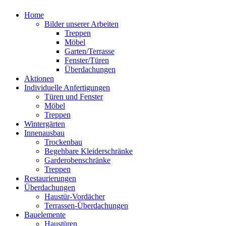
Home
Bilder unserer Arbeiten
Treppen
Möbel
Garten/Terrasse
Fenster/Türen
Überdachungen
Aktionen
Individuelle Anfertigungen
Türen und Fenster
Möbel
Treppen
Wintergärten
Innenausbau
Trockenbau
Begehbare Kleiderschränke
Garderobenschränke
Treppen
Restaurierungen
Überdachungen
Haustür-Vordächer
Terrassen-Überdachungen
Bauelemente
Haustüren