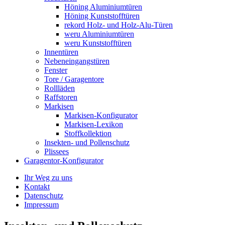
Höning Aluminiumtüren
Höning Kunststofftüren
rekord Holz- und Holz-Alu-Türen
weru Aluminiumtüren
weru Kunststofftüren
Innentüren
Nebeneingangstüren
Fenster
Tore / Garagentore
Rollläden
Raffstoren
Markisen
Markisen-Konfigurator
Markisen-Lexikon
Stoffkollektion
Insekten- und Pollenschutz
Plissees
Garagentor-Konfigurator
Ihr Weg zu uns
Kontakt
Datenschutz
Impressum