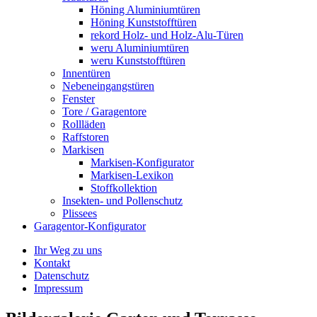
Höning Aluminiumtüren
Höning Kunststofftüren
rekord Holz- und Holz-Alu-Türen
weru Aluminiumtüren
weru Kunststofftüren
Innentüren
Nebeneingangstüren
Fenster
Tore / Garagentore
Rollläden
Raffstoren
Markisen
Markisen-Konfigurator
Markisen-Lexikon
Stoffkollektion
Insekten- und Pollenschutz
Plissees
Garagentor-Konfigurator
Ihr Weg zu uns
Kontakt
Datenschutz
Impressum