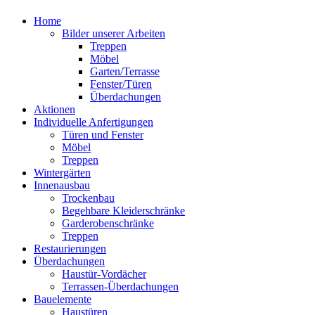
Home
Bilder unserer Arbeiten
Treppen
Möbel
Garten/Terrasse
Fenster/Türen
Überdachungen
Aktionen
Individuelle Anfertigungen
Türen und Fenster
Möbel
Treppen
Wintergärten
Innenausbau
Trockenbau
Begehbare Kleiderschränke
Garderobenschränke
Treppen
Restaurierungen
Überdachungen
Haustür-Vordächer
Terrassen-Überdachungen
Bauelemente
Haustüren