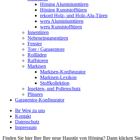
Höning Aluminiumtüren
Höning Kunststofftüren
rekord Holz- und Holz-Alu-Türen
weru Aluminiumtüren
weru Kunststofftüren
Innentüren
Nebeneingangstüren
Fenster
Tore / Garagentore
Rollläden
Raffstoren
Markisen
Markisen-Konfigurator
Markisen-Lexikon
Stoffkollektion
Insekten- und Pollenschutz
Plissees
Garagentor-Konfigurator
Ihr Weg zu uns
Kontakt
Datenschutz
Impressum
Finden Sie hier Ihre Ihre neue Haustür von Höning? Dann klicken Sie