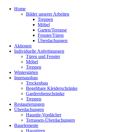
Home
Bilder unserer Arbeiten
Treppen
Möbel
Garten/Terrasse
Fenster/Türen
Überdachungen
Aktionen
Individuelle Anfertigungen
Türen und Fenster
Möbel
Treppen
Wintergärten
Innenausbau
Trockenbau
Begehbare Kleiderschränke
Garderobenschränke
Treppen
Restaurierungen
Überdachungen
Haustür-Vordächer
Terrassen-Überdachungen
Bauelemente
Haustüren