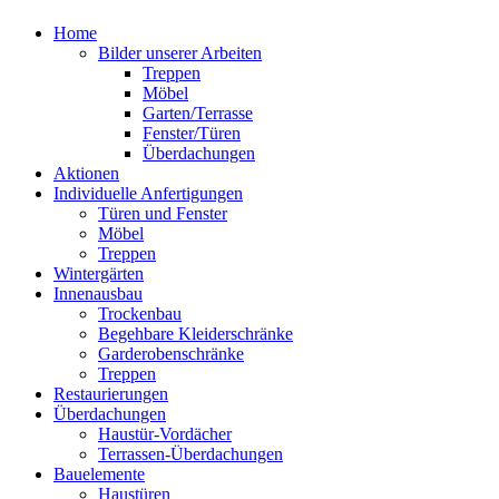
Home
Bilder unserer Arbeiten
Treppen
Möbel
Garten/Terrasse
Fenster/Türen
Überdachungen
Aktionen
Individuelle Anfertigungen
Türen und Fenster
Möbel
Treppen
Wintergärten
Innenausbau
Trockenbau
Begehbare Kleiderschränke
Garderobenschränke
Treppen
Restaurierungen
Überdachungen
Haustür-Vordächer
Terrassen-Überdachungen
Bauelemente
Haustüren