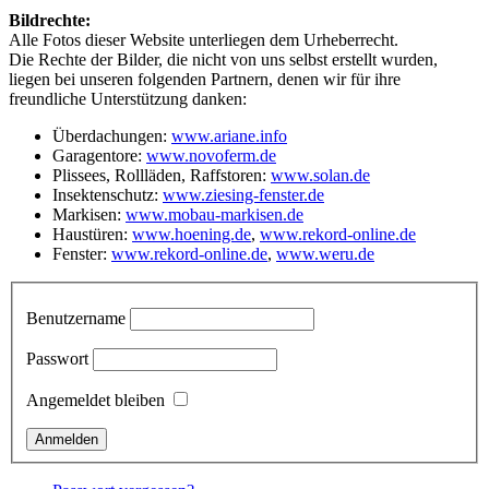
Bildrechte:
Alle Fotos dieser Website unterliegen dem Urheberrecht.
Die Rechte der Bilder, die nicht von uns selbst erstellt wurden,
liegen bei unseren folgenden Partnern, denen wir für ihre
freundliche Unterstützung danken:
Überdachungen:
www.ariane.info
Garagentore:
www.novoferm.de
Plissees, Rollläden, Raffstoren:
www.solan.de
Insektenschutz:
www.ziesing-fenster.de
Markisen:
www.mobau-markisen.de
Haustüren:
www.hoening.de
,
www.rekord-online.de
Fenster:
www.rekord-online.de
,
www.weru.de
Benutzername
Passwort
Angemeldet bleiben