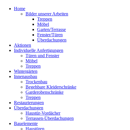
Home
Bilder unserer Arbeiten
Treppen
Möbel
Garten/Terrasse
Fenster/Türen
Überdachungen
Aktionen
Individuelle Anfertigungen
Türen und Fenster
Möbel
Treppen
Wintergärten
Innenausbau
Trockenbau
Begehbare Kleiderschränke
Garderobenschränke
Treppen
Restaurierungen
Überdachungen
Haustür-Vordächer
Terrassen-Überdachungen
Bauelemente
Haustüren