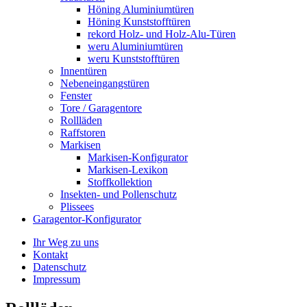
Höning Aluminiumtüren
Höning Kunststofftüren
rekord Holz- und Holz-Alu-Türen
weru Aluminiumtüren
weru Kunststofftüren
Innentüren
Nebeneingangstüren
Fenster
Tore / Garagentore
Rollläden
Raffstoren
Markisen
Markisen-Konfigurator
Markisen-Lexikon
Stoffkollektion
Insekten- und Pollenschutz
Plissees
Garagentor-Konfigurator
Ihr Weg zu uns
Kontakt
Datenschutz
Impressum