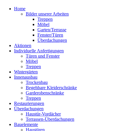
Home
Bilder unserer Arbeiten
Treppen
Möbel
Garten/Terrasse
Fenster/Türen
Überdachungen
Aktionen
Individuelle Anfertigungen
Türen und Fenster
Möbel
Treppen
Wintergärten
Innenausbau
Trockenbau
Begehbare Kleiderschränke
Garderobenschränke
Treppen
Restaurierungen
Überdachungen
Haustür-Vordächer
Terrassen-Überdachungen
Bauelemente
Haustüren