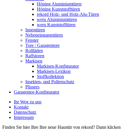
Höning Aluminiumtüren
Höning Kunststofftüren
rekord Holz- und Holz-Alu-Türen
weru Aluminiumtüren
weru Kunststofftüren
Innentüren
Nebeneingangstüren
Fenster
Tore / Garagentore
Rollläden
Raffstoren
Markisen
Markisen-Konfigurator
Markisen-Lexikon
Stoffkollektion
Insekten- und Pollenschutz
Plissees
Garagentor-Konfigurator
Ihr Weg zu uns
Kontakt
Datenschutz
Impressum
Finden Sie hier Ihre Ihre neue Haustür von rekord? Dann klicken